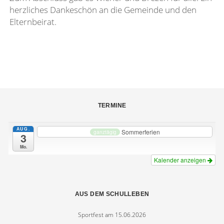
BIO BROTBOX AM 14.10.2024
herzliches Dankeschön an die Gemeinde und den
WEIHNACHTEN IM SCHUHKARTON
ERSTER SCHULTAG AM 10.09.2024
Elternbeirat.
BIO – BROTBOX AM 27.10.2023
WANDERTAG AM 02.10.2023
TERMINE
AUG.
Sommerferien
ganztägig
3
Mo.
Kalender anzeigen
AUS DEM SCHULLEBEN
Sportfest am 15.06.2026