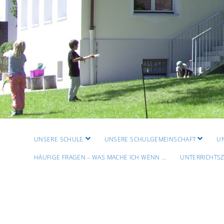
Menü
Menü
UNSERE SCHULE
UNSERE SCHULGEMEINSCHAFT
U
öffnen
öffnen
HÄUFIGE FRAGEN – WAS MACHE ICH WENN …
UNTERRICHTSZ