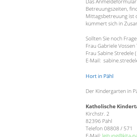
Das Anmeldeformular u
Betreuungszeiten, find
Mittagsbetreuung ist 
kümmert sich in Zusam
Sollten Sie noch Frage
Frau Gabriele Vossen
Frau Sabine Stredele 
E-Mail: sabine.stred
Hort in Pähl
Der Kindergarten in Pä
Katholische Kindert
Kirchstr. 2
82396 Pähl
Telefon 08808 / 571
E-Mail:
leitung@kita-p