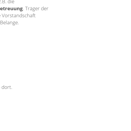
.B. die
betreuung
. Träger der
e Vorstandschaft
 Belange.
 dort.