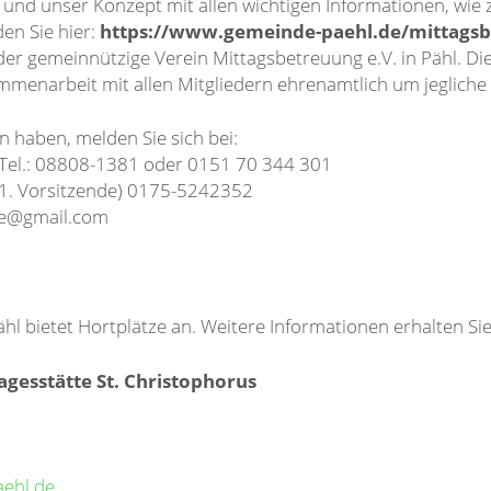
nd unser Konzept mit allen wichtigen Informationen, wie z
en Sie hier:
https://www.gemeinde-paehl.de/mittags
der gemeinnützige Verein Mittagsbetreuung e.V. in Pähl. Di
menarbeit mit allen Mitgliedern ehrenamtlich um jegliche
n haben, melden Sie sich bei:
 Tel.: 08808-1381 oder 0151 70 344 301
(1. Vorsitzende) 0175-5242352
ele@gmail.com
hl bietet Hortplätze an. Weitere Informationen erhalten Sie
agesstätte St. Christophorus
aehl.de