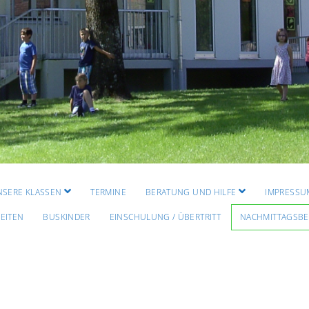
Menü
Menü
NSERE KLASSEN
TERMINE
BERATUNG UND HILFE
IMPRESSU
öffnen
öffnen
EITEN
BUSKINDER
EINSCHULUNG / ÜBERTRITT
NACHMITTAGSB
Grundschule