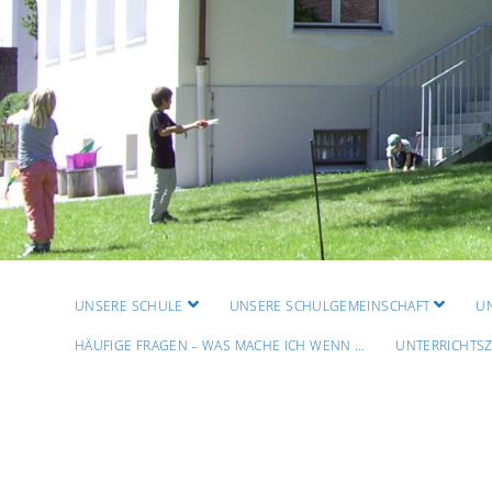
Menü
Menü
UNSERE SCHULE
UNSERE SCHULGEMEINSCHAFT
U
öffnen
öffnen
HÄUFIGE FRAGEN – WAS MACHE ICH WENN …
UNTERRICHTSZ