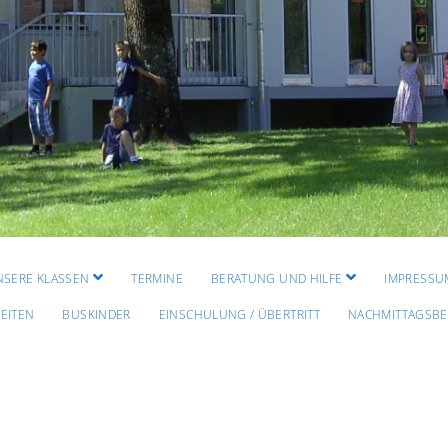
Menü
Menü
NSERE KLASSEN
TERMINE
BERATUNG UND HILFE
IMPRESSU
öffnen
öffnen
EITEN
BUSKINDER
EINSCHULUNG / ÜBERTRITT
NACHMITTAGSB
Grundschule